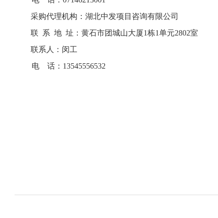
采购代理机构：
湖北中发项目咨询有限公司
联
系
地
址：
黄石市
团城山大厦
1栋
1单元2
8
02室
联系人：
闵工
电
话：
13545556532