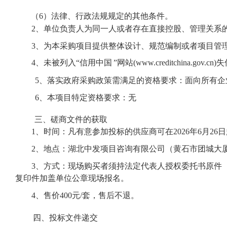
（
6）法律、行政法规规定的其他条件。
2、单位负责人为同一人或者存在直接控股、管理关
系
3、为本采购项目提供整体设计、规范编制或者
项目管
4、未被列入“信用中国
”网站(www.creditchina.gov.
5、
落实政府采购政策需满足的资格要求：
面向所有企
6、本项目特定资格要求：
无
三、磋商文件的获取
1、时间：凡有意参加投标的供应商可在2026年
6月
26
日
2、地点：湖北中发项目咨询有限公司（黄石市团城大厦1
3、方式：现场购买者须持法定代表人授权委托书原件
复印件加盖单位公章现场报名。
4、售价400元/套，售后不退。
四、投标文件递交