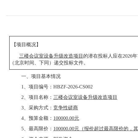
【项目概况】
三楼会议室设备升级改造
项目
的潜在投标人应在
2026
（北京时间、下同）递交投标文
件。
一、
项目基本情况
1、
项目
编号
：
HBZF-2026-CS002
2、
项目名称：
三楼会议室设备升级改造
项目
3、采购方式：
竞争性磋商
4、预算金额：
100000.00元
5、最高限价：
100000.00元
（报价超过最高限价的，