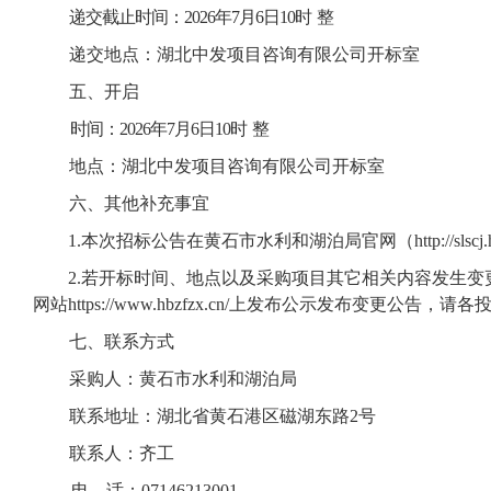
递交截止时间：
2026
年
7
月
6
日
10
时
整
递交地点：
湖北中发项目咨询有限公司
开标室
五、开启
时间：
2026
年
7
月
6
日
10
时
整
地点：
湖北中发项目咨询有限公司
开标室
六、其他补充事宜
1.本次招标公告在
黄石市水利和湖泊局官网（
http://slsc
2.若开标时间、地点以及
采购
项目其它相关内容发生变
网站
https://www.
hbzfzx
.cn/
上发布
公示
发布变更公告，请各
七、联系方式
采购人：
黄石市水利和湖泊局
联系地址：
湖北省黄石
港区磁湖东路
2号
联系人：
齐工
电
话：
0714
6213001