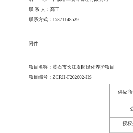
联
系
人：高工
联系方式：
15871148529
附件
项目名称：
黄石市长江堤防绿化养护项目
项目编号：
ZCRH-F202
602
-HS
供应商
授权