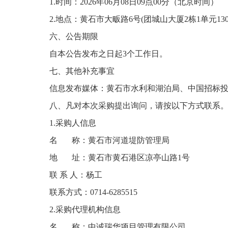
1.时间：202
6
年
06
月
08
日
09点
0
0分（北京时间）
2.地点：黄石市大畈路6号(团城山大厦2栋1单元13
六、公告期限
自本公告发布之日起
3个工作日。
七、其他补充事宜
信息发布媒体：
黄石市水利和湖泊局、
中国招标
八、凡对本次采购提出询问，请按以下方式联系
1.采购人信息
名
称：黄石市河道堤防管理局
地
址：黄石市黄石港区凉亭山路
1号
联
系
人：
杨
工
联系方式：
0714-62
85515
2.采购代理机构信息
名
称：中诚瑞华项目管理有限公司