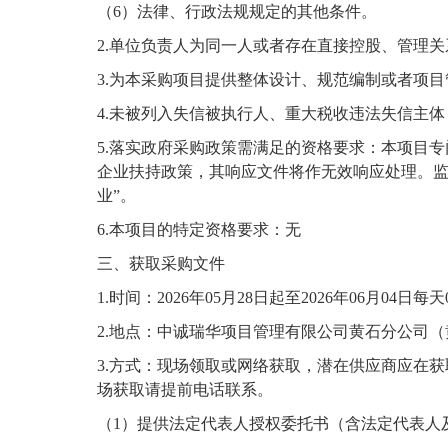
（
6）法律、行政法规规定的其他条件。
2.单位负责人为同一人或者存在直接控股、管理
3.为本采购项目提供整体设计、规范编制或者项
4.未被列入失信被执行人、重大税收违法失信主
5.落实政府采购政策需满足的资格要求：本项目
企业扶持政策，其响应文件将作无效响应处理。监
业”。
6.本项目的特定资格要求：无
三、获取采购文件
1.时间：202
6
年
05
月
28
日起至
202
6
年
0
6
月
04
日每天
2.
地点
：中诚瑞华项目管理有限公司黄石分公司（
3.
方式
：现场领取或网络获取，潜在供应商应在获
场获取请提前电话联系。
（
1）提供法定代表人授权委托书（含法定代表人