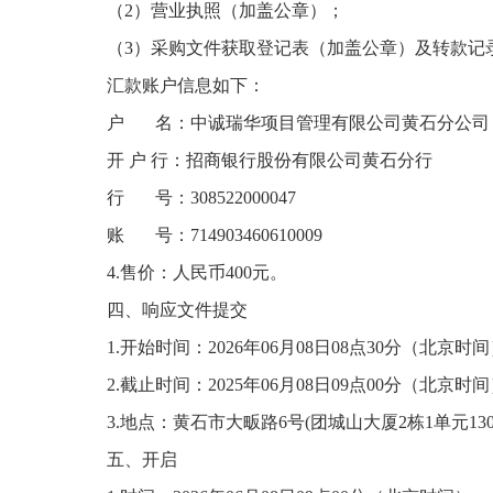
（
2）
营业执照（加盖公章）；
（
3）采购文件获取登记表
（加盖公章）及转款记
汇款账户信息如下：
户
名：中诚瑞华项目管理有限公司黄石分公司
开
户
行：招商银行股份有限公司黄石分行
行
号：
308522000047
账
号：
714903460610009
4.售价：人民币400元。
四、响应文件
提交
1.开始时间：202
6
年
06
月
08
日
08点30分（北京时间
2.截止时间：2025年
06
月
08
日
09点
0
0分（北京时间
3.地点
：
黄石市大畈路
6号(团城山大厦2栋1单元13
五、开启