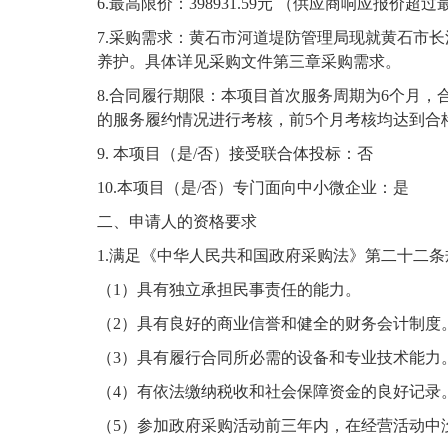
6.最高限价
：
398931.59元
（供应商响应报价超过
7.采购需求：黄石市河道堤防管理局现就黄石市
养护。具体详见采购文件第三章采购需求。
8.合同履行期限：本项目首次服务周期为6个月，
的服务履约情况进行考核，前5个月考核均达到合
9. 本项目（是/否）接受联合体投标：否
10.本项目（是/否）专门面向中小微企业：
是
二、申请人的资格要求
1.满足《中华人民共和国政府采购法》第二十二条
（
1）具有独立承担民事责任的能力。
（
2）具有良好的商业信誉和健全的财务会计制度
（
3）具有履行合同所必需的设备和专业技术能力
（
4）有依法缴纳税收和社会保障资金的良好记录
（
5）参加政府采购活动前三年内，在经营活动中