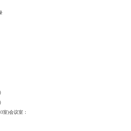
录
）
）
03室)会议室：