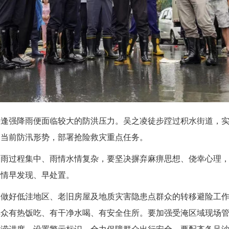
每逢强降雨便面临较大的防洪压力。吴之凌徒步蹚过积水街道，
判当前防汛形势，部署抢险救灾重点任务。
降雨过程集中、雨情水情复杂，要坚决摒弃麻痹思想、侥幸心理
险情早发现、早处置。
，做好低洼地区、老旧房屋及地质灾害隐患点群众的转移避险工
群众有热饭吃、有干净水喝、有安全住所。要加强受淹区域现场