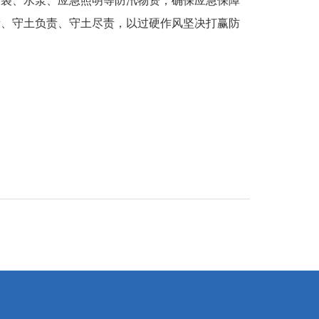
沙袋、水泵、应急照明等防汛物资，确保应急保障
责、守土负责、守土尽责，以过硬作风坚决打赢防