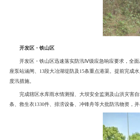
开发区・铁山区
开发区・铁山区迅速落实防汛Ⅳ级应急响应要求，全面
座泵站涵闸、13段大冶
湖堤防及15条重点港渠。提前完成
度汛措施。
完成辖区水库雨水情测报、大坝安全监测及山洪灾害自动
条、救生衣1330件、排涝设备、冲锋舟等大批防汛物资，