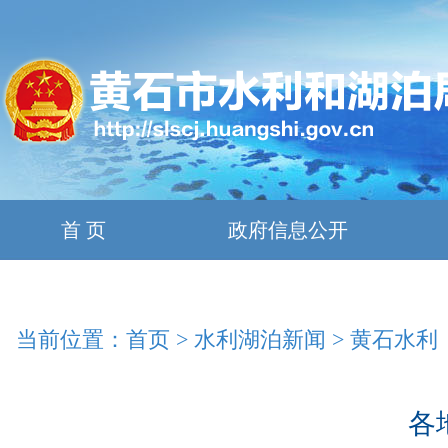
首 页
政府信息公开
当前位置：
首页
>
水利湖泊新闻
>
黄石水利
各