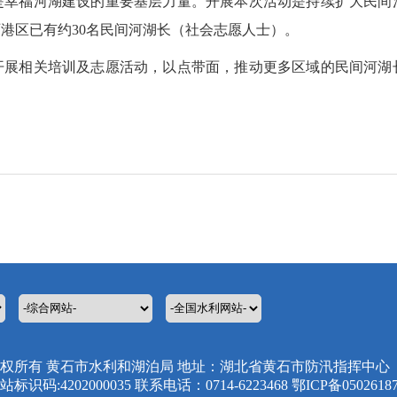
是幸福河湖建设的重要基层力量。开展本次活动是持续扩大民间
港区已有约30名民间河湖长（社会志愿人士）。
开展相关培训及志愿活动，以点带面，推动更多区域的民间河湖
权所有 黄石市水利和湖泊局 地址：湖北省黄石市防汛指挥中心
站标识码:4202000035 联系电话：0714-6223468 鄂ICP备0502618